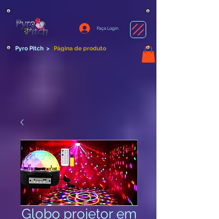
Faça Login
Pyro Pitch
>
Página de produto
Globo projetor em