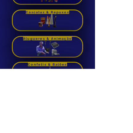
Comprar
Cascatas & Repuxos
Alugueres & Animação
Confetis & Balões
Foguetes de Cana
Aluguer de Insuflaveis