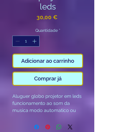
leds
Preço
30,00 €
Quantidade
*
Adicionar ao carrinho
Comprar já
Aluguer globo projetor em leds
funcionamento ao som da
musica modo automatico ou
com portatil e interface Dmx por
emolação ( aluguer da interface
a parte. )