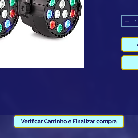
da inter
Alugue
Caução
levant
entreg
equipa
( Idade
Verificar Carrinho e Finalizar compra