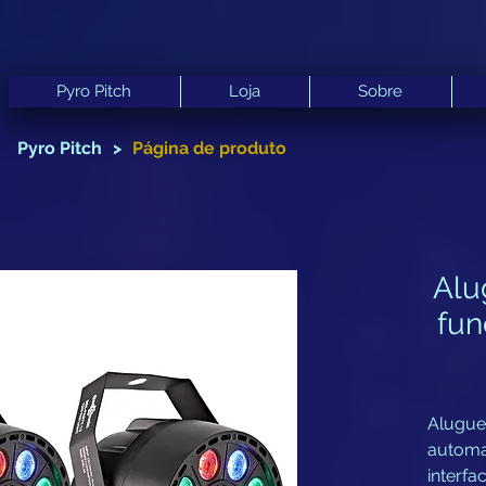
Pyro Pitch
Loja
Sobre
Pyro Pitch
>
Página de produto
Alu
fu
Alugue
automat
interf