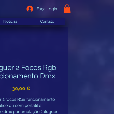
Faça Login
Notícias
Contato
guer 2 Focos Rgb
ncionamento Dmx
Preço
30,00 €
r 2 focos RGB funcionamento
ico ou com portatil e
ace dmx por emolação ( aluguer