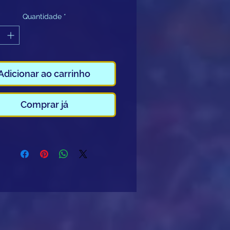
face a parte. )
Quantidade
*
r 24 horas.
 de 50€ no dia de
amento do equipamento é
ue no dia da entrega do
mento.
Adicionar ao carrinho
 minima aluguer 18 anos. )
Comprar já