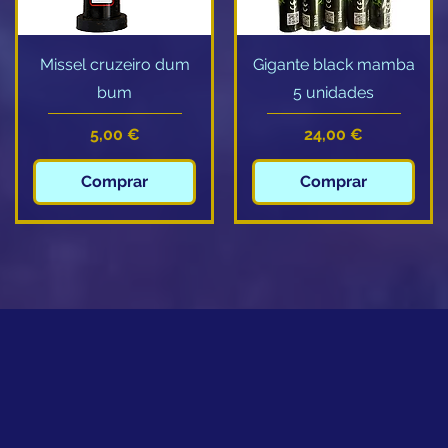
Visualização rápida
Visualização rápida
Missel cruzeiro dum
Gigante black mamba
bum
5 unidades
Preço
Preço
5,00 €
24,00 €
Comprar
Comprar
Novidade
Novidade
Novidade
Visualização rápida
Visualização rápida
Visualização rápida
Visualização rápida