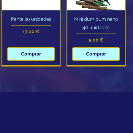
Visualização rápida
Visualização rápida
Panta 20 unidades
Mini dum bum nano
40 unidades
Preço
17,00 €
Preço
5,00 €
Comprar
Comprar
Novidade
Novidade
Visualização rápida
Visualização rápida