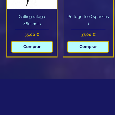
Visualização rápida
Visualização rápida
Gatling rafaga
Pó fogo frio ( sparkles
480shots
)
Preço
Preço
55,00 €
37,00 €
Comprar
Comprar
Novidade
Novidade
Novidade
Novidade
Visualização rápida
Visualização rápida
Visualização rápida
Visualização rápida