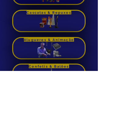
Comprar
Cascatas & Repuxos
Alugueres & Animação
Confetis & Balões
Foguetes de Cana
Aluguer de Insuflaveis