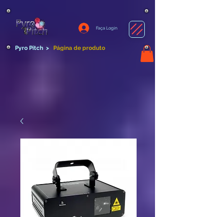
Faça Login
Pyro Pitch
>
Página de produto