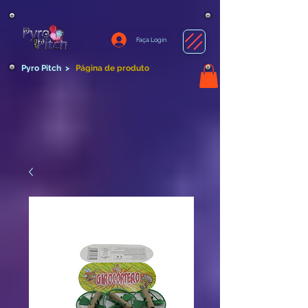
Faça Login
Pyro Pitch
>
Página de produto