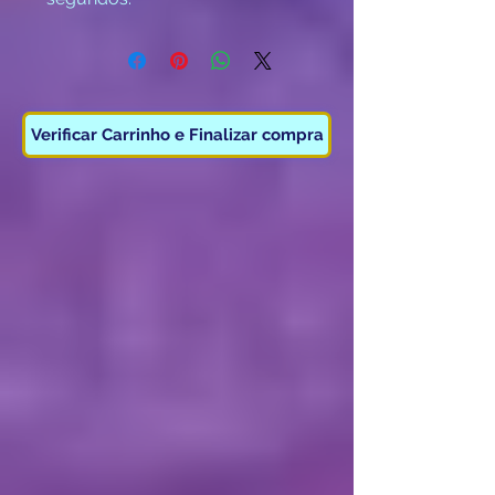
Vendido embalagem de
3 unidades.
Categoria F2
( Maiores 16 anos )
Verificar Carrinho e Finalizar compra