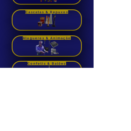
Comprar
Cascatas & Repuxos
Alugueres & Animação
Confetis & Balões
Foguetes de Cana
Aluguer de Insuflaveis