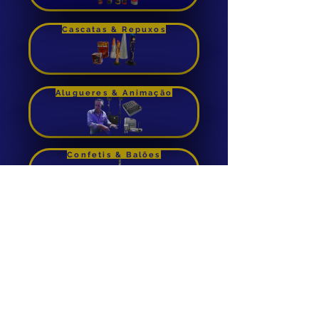
Comprar
Cascatas & Repuxos
Alugueres & Animação
Confetis & Balões
Foguetes de Cana
Aluguer de Insuflaveis