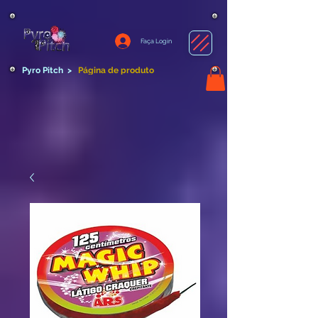
Faça Login
Pyro Pitch
>
Página de produto