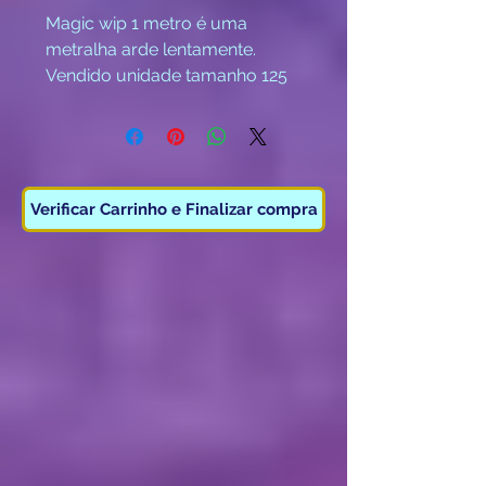
Magic wip 1 metro é uma
metralha arde lentamente.
Vendido unidade tamanho 125
cm
Categoria F2.
( Maiores 18 anos )
Verificar Carrinho e Finalizar compra