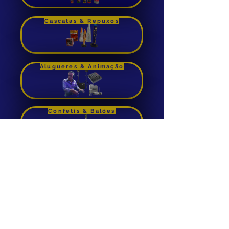
Comprar
Cascatas & Repuxos
Alugueres & Animação
Confetis & Balões
Foguetes de Cana
Aluguer de Insuflaveis