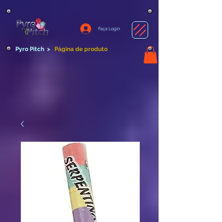
Faça Login
Pyro Pitch
>
Página de produto