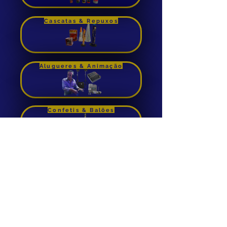
Comprar
Cascatas & Repuxos
Alugueres & Animação
Confetis & Balões
Foguetes de Cana
Aluguer de Insuflaveis