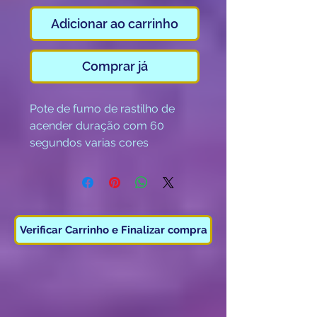
Adicionar ao carrinho
Comprar já
Pote de fumo de rastilho de
acender duração com 60
segundos varias cores
disponiveis.
Vendido a unidade.
Categoria T1
( Maiores de 18 anos )
Verificar Carrinho e Finalizar compra