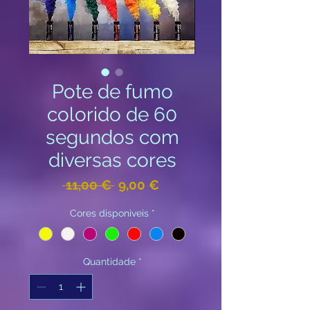
Pote de fumo
colorido de 60
segundos com
diversas cores
Preço
Preço
 11,00 € 
9,00 €
normal
promocional
Cores disponiveis
*
Quantidade
*