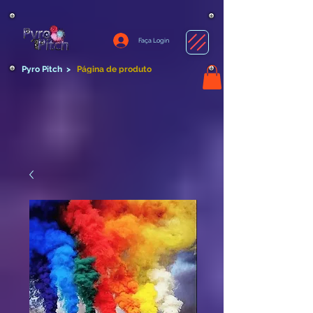
Faça Login
Pyro Pitch
>
Página de produto