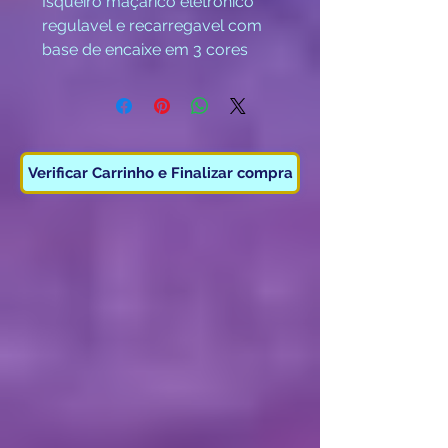
Isqueiro maçarico eletronico
regulavel e recarregavel com
base de encaixe em 3 cores
disponiveis.
Verificar Carrinho e Finalizar compra