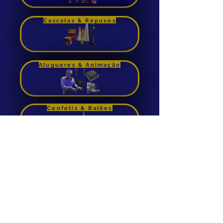
Comprar
Cascatas & Repuxos
Alugueres & Animação
Confetis & Balões
Foguetes de Cana
Aluguer de Insuflaveis