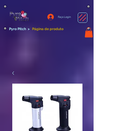
Faça Login
Pyro Pitch
>
Página de produto