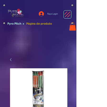
Faça Login
Pyro Pitch
>
Página de produto