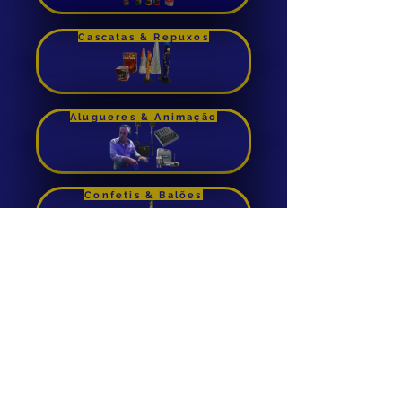
Comprar
Cascatas & Repuxos
Alugueres & Animação
Confetis & Balões
Foguetes de Cana
Aluguer de Insuflaveis