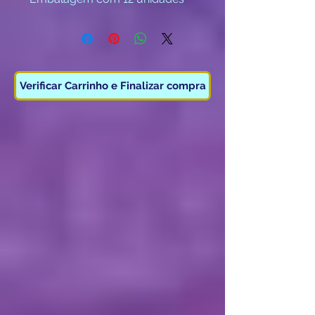
Categoria F3
( Maiores de 16 anos )
Verificar Carrinho e Finalizar compra