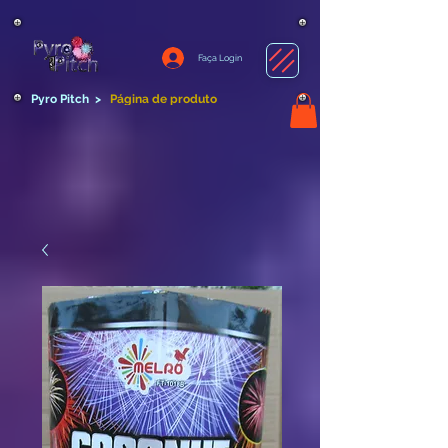
Faça Login
Pyro Pitch
>
Página de produto