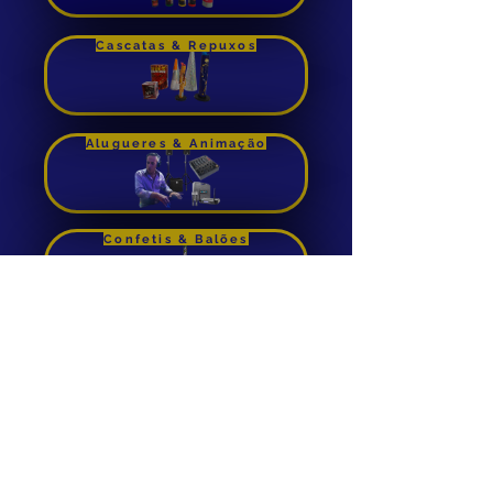
Comprar
Cascatas & Repuxos
Alugueres & Animação
Confetis & Balões
Foguetes de Cana
Aluguer de Insuflaveis