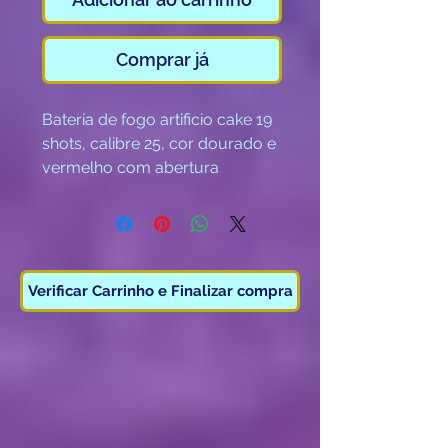
Comprar já
Bateria de fogo artificio cake 19
shots, calibre 25, cor dourado e
vermelho com abertura
expansivel duração 40
segundos.
Categoria F3.
( Maiores de 18 anos. )
Verificar Carrinho e Finalizar compra