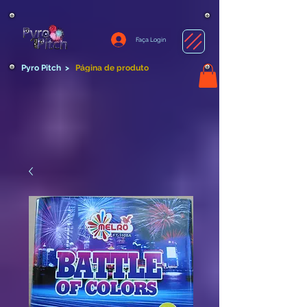
Faça Login
Pyro Pitch
>
Página de produto