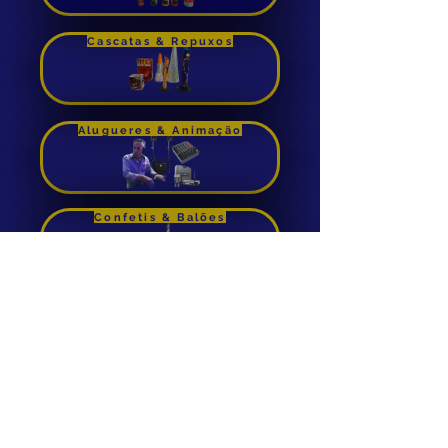
Comprar
Cascatas & Repuxos
Alugueres & Animação
Confetis & Balões
Foguetes de Cana
Aluguer de Insuflaveis