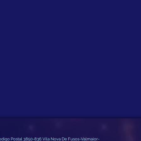
Codigo Postal 3850-836 Vila Nova De Fusos-Valmaior-