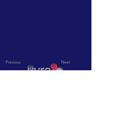
Previous
Next
Pyro Pitch - Rua De Jardim nº
15 Codigo Postal
3850-836
Vila
Nova De Fusos-Valmaior-
Albergaria a Velha
pyropitch@hotmail.com
-
Telefone:
+351932361113