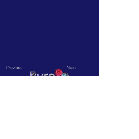
Previous
Next
Pyro Pitch - Rua De Jardim nº
15 Codigo Postal
3850-836
Vila
Nova De Fusos-Valmaior-
Albergaria a Velha
pyropitch@hotmail.com
-
Telefone:
+351932361113