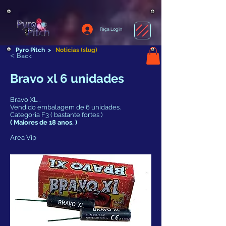
Faça Login
Pyro Pitch
>
Noticias (slug)
< Back
Bravo xl 6 unidades
Bravo XL .
Vendido embalagem de 6 unidades.
Categoria F3 ( bastante fortes )
( Maiores de 18 anos. )
Area Vip