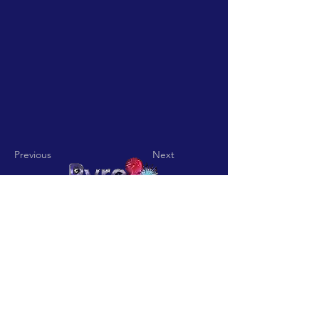
Previous
Next
Pyro Pitch - Rua De Jardim nº
15 Codigo Postal
3850-836
Vila
Nova De Fusos-Valmaior-
Albergaria a Velha
pyropitch@hotmail.com
-
Telefone:
+351932361113