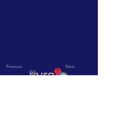
Previous
Next
Pyro Pitch - Rua De Jardim nº
15 Codigo Postal
3850-836
Vila
Nova De Fusos-Valmaior-
Albergaria a Velha
pyropitch@hotmail.com
-
Telefone:
+351932361113