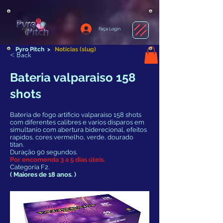
Faça Login
Pyro Pitch
>
Noticias (slug)
< Back
Bateria valparaiso 158
shots
Bateria de fogo artificio valparaiso 158 shots
com diferentes calibres e varios disparos em
simultanio com abertura biderecional, efeitos
rapidos, cores vermelho, verde, dourado
titan.
Duração 90 segundos.
Por encomenda 3 a 5 dias úteis.
Categoria F2.
( Maiores de 18 anos. )