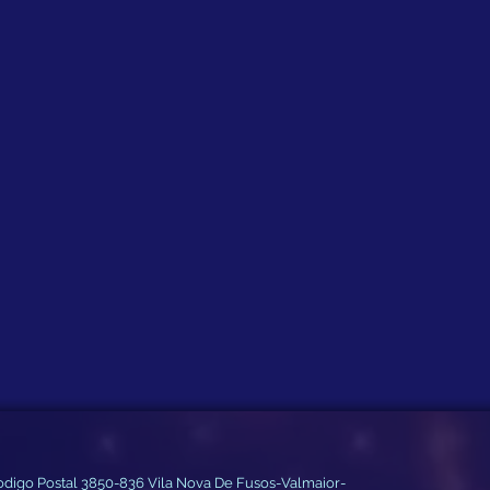
Codigo Postal 3850-836 Vila Nova De Fusos-Valmaior-