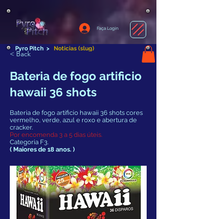
Faça Login
Pyro Pitch
>
Noticias (slug)
< Back
Bateria de fogo artificio
hawaii 36 shots
Bateria de fogo artificio hawaii 36 shots cores
vermelho, verde, azul e roxo e abertura de
cracker.
Por encomenda 3 a 5 dias úteis.
Categoria F3.
( Maiores de 18 anos. )