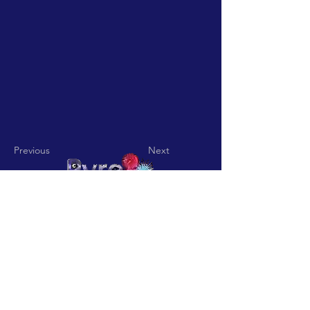
Previous
Next
Pyro Pitch - Rua De Jardim nº
15 Codigo Postal
3850-836
Vila
Nova De Fusos-Valmaior-
Albergaria a Velha
pyropitch@hotmail.com
-
Telefone:
+351932361113