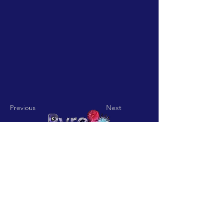
Previous
Next
Pyro Pitch - Rua De Jardim nº
15 Codigo Postal
3850-836
Vila
Nova De Fusos-Valmaior-
Albergaria a Velha
pyropitch@hotmail.com
-
Telefone:
+351932361113