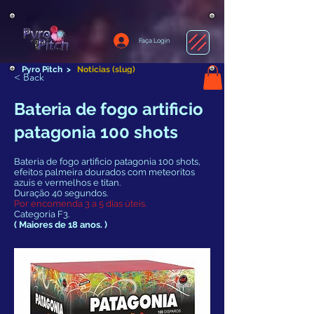
Faça Login
Pyro Pitch
>
Noticias (slug)
< Back
Bateria de fogo artificio
patagonia 100 shots
Bateria de fogo artificio patagonia 100 shots,
efeitos palmeira dourados com meteoritos
azuis e vermelhos e titan.
Duração 40 segundos.
Por encomenda 3 a 5 dias úteis.
Categoria F3.
( Maiores de 18 anos. )