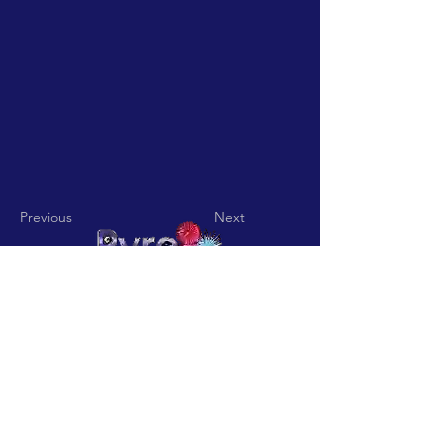
Previous
Next
Pyro Pitch - Rua De Jardim nº
15 Codigo Postal
3850-836
Vila
Nova De Fusos-Valmaior-
Albergaria a Velha
pyropitch@hotmail.com
-
Telefone:
+351932361113