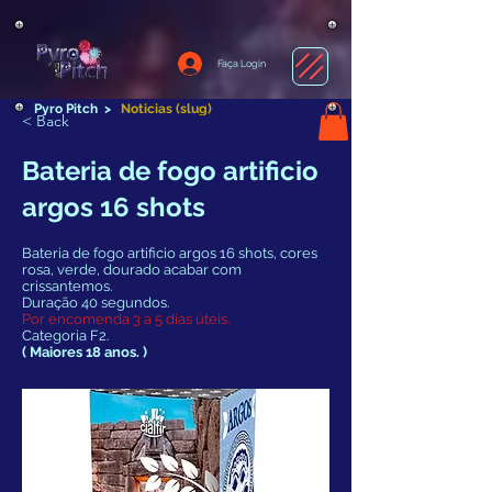
Faça Login
Pyro Pitch
>
Noticias (slug)
< Back
Bateria de fogo artificio
argos 16 shots
Bateria de fogo artificio argos 16 shots, cores
rosa, verde, dourado acabar com
crissantemos.
Duração 40 segundos.
Por encomenda 3 a 5 dias úteis.
Categoria F2.
( Maiores 18 anos. )