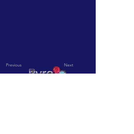
Previous
Next
Pyro Pitch - Rua De Jardim nº
15 Codigo Postal
3850-836
Vila
Nova De Fusos-Valmaior-
Albergaria a Velha
pyropitch@hotmail.com
-
Telefone:
+351932361113