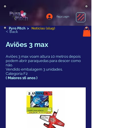
Faça Login
Pyro Pitch
>
Noticias (slug)
< Back
Aviões 3 max
Aviões 3 max voam altura 10 metros depois
podem abrir paraquedas para descer como
não.
Vendido embalagem 3 unidades.
Categoria F2
( Maiores 16 anos )