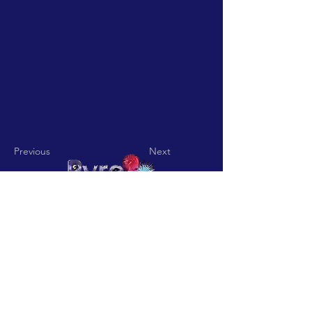
Previous
Next
Pyro Pitch - Rua De Jardim nº
15 Codigo Postal
3850-836
Vila
Nova De Fusos-Valmaior-
Albergaria a Velha
pyropitch@hotmail.com
-
Telefone:
+351932361113